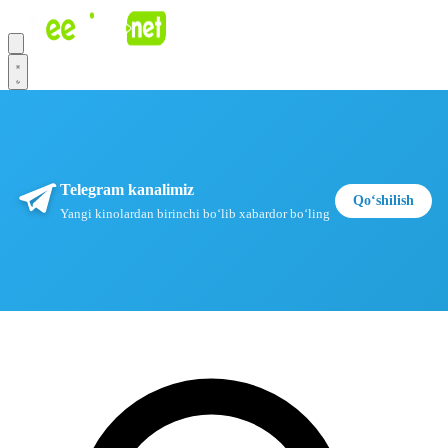
Telegram kanalimiz
Qoʻshilish
Yangi kinolardan birinchi boʻlib xabardor boʻling