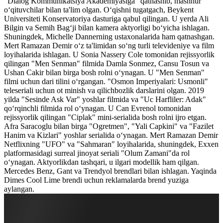
"Dialog Kommunikatsiya Akademiyasiga" qatnashib, mashhur
o‘qituvchilar bilan ta'lim olgan. O‘qishni tugatgach, Beykent
Universiteti Konservatoriya dasturiga qabul qilingan. U yerda Ali
Bilgin va Semih Bag‘ji bilan kamera aktyorligi bo‘yicha ishlagan.
Shuningdek, Michelle Dannerning ustaxonalarida ham qatnashgan.
Mert Ramazan Demir o‘z ta'limidan so‘ng turli televideniye va film
loyihalarida ishlagan. U Sonia Nassery Cole tomonidan rejissyorlik
qilingan "Men Senman" filmida Damla Sonmez, Cansu Tosun va
Ushan Cakir bilan birga bosh rolni o‘ynagan. U "Men Senman"
filmi uchun dari tilini o‘rgangan. "Osmon Imperiyalari: Usmonli"
teleseriali uchun ot minish va qilichbozlik darslarini olgan. 2019
yilda "Sesinde Ask Var" yoshlar filmida va "Uc Harfliler: Adak"
qo‘rqinchli filmida rol o‘ynagan. U Can Evrenol tomonidan
rejissyorlik qilingan "Ciplak" mini-serialida bosh rolni ijro etgan.
Afra Saracoglu bilan birga "Ogretmen", "Yali Capkini" va "Fazilet
Hanim va Kizlari" yoshlar serialida o‘ynagan. Mert Ramazan Demir
Netflixning "UFO" va "Sahmaran" loyihalarida, shuningdek, Exxen
platformasidagi surreal jinoyat seriali "Olum Zamani"da rol
o‘ynagan. Aktyorlikdan tashqari, u ilgari modellik ham qilgan.
Mercedes Benz, Gant va Trendyol brendlari bilan ishlagan. Yaqinda
Dimes Cool Lime brendi uchun reklamalarda brend yuziga
aylangan.