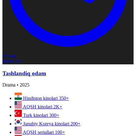
91 min
IMDb
5.8
Tashlandiq odam
Drama
•
2025
Hindiston kinolari
350+
AQSH kinolari
2K+
Turk kinolari
300+
Janubiy Koreya kinolari
200+
AQSH seriallari
100+