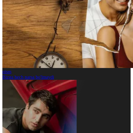
qism
Bizga hech narsa bo'lmaydi