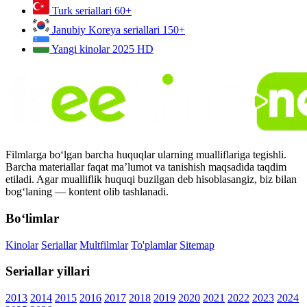
Turk seriallari
60+
Janubiy Koreya seriallari
150+
Yangi kinolar 2025
HD
Filmlarga bo‘lgan barcha huquqlar ularning mualliflariga tegishli.
Barcha materiallar faqat ma’lumot va tanishish maqsadida taqdim
etiladi. Agar mualliflik huquqi buzilgan deb hisoblasangiz, biz bilan
bog‘laning — kontent olib tashlanadi.
Bo‘limlar
Kinolar
Seriallar
Multfilmlar
To'plamlar
Sitemap
Seriallar yillari
2013
2014
2015
2016
2017
2018
2019
2020
2021
2022
2023
2024