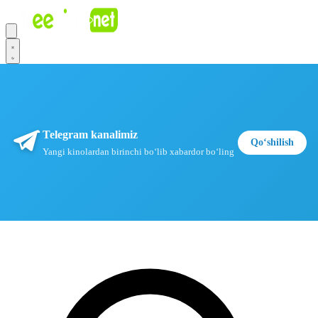
Telegram kanalimiz
Qoʻshilish
Yangi kinolardan birinchi boʻlib xabardor boʻling