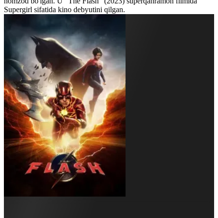
nomzod bo'lgan. U "The Flash" (2023) superqahramon filmida
Supergirl sifatida kino debyutini qilgan.