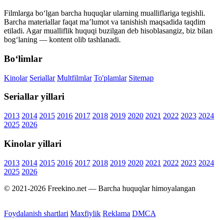
Filmlarga bo‘lgan barcha huquqlar ularning mualliflariga tegishli.
Barcha materiallar faqat ma’lumot va tanishish maqsadida taqdim
etiladi. Agar mualliflik huquqi buzilgan deb hisoblasangiz, biz bilan
bog‘laning — kontent olib tashlanadi.
Bo‘limlar
Kinolar
Seriallar
Multfilmlar
To'plamlar
Sitemap
Seriallar yillari
2013
2014
2015
2016
2017
2018
2019
2020
2021
2022
2023
2024
2025
2026
Kinolar yillari
2013
2014
2015
2016
2017
2018
2019
2020
2021
2022
2023
2024
2025
2026
© 2021-2026 Freekino.net — Barcha huquqlar himoyalangan
Foydalanish shartlari
Maxfiylik
Reklama
DMCA