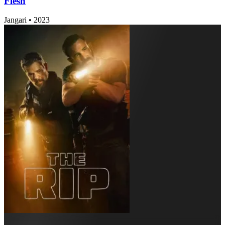
Flesh
Jangari
•
2023