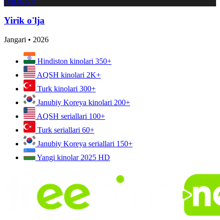
IMDb
6.8
Yirik o'lja
Jangari
•
2026
Hindiston kinolari
350+
AQSH kinolari
2K+
Turk kinolari
300+
Janubiy Koreya kinolari
200+
AQSH seriallari
100+
Turk seriallari
60+
Janubiy Koreya seriallari
150+
Yangi kinolar 2025
HD