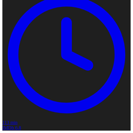
113 min
IMDb
6.8