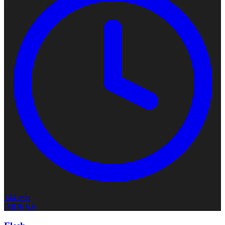
144 min
IMDb
6.6