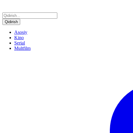
Qidirish
Asosiy
Kino
Serial
Multfilm