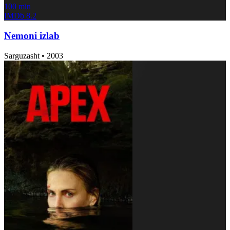
100 min
IMDb
8.2
Nemoni izlab
Sarguzasht
•
2003