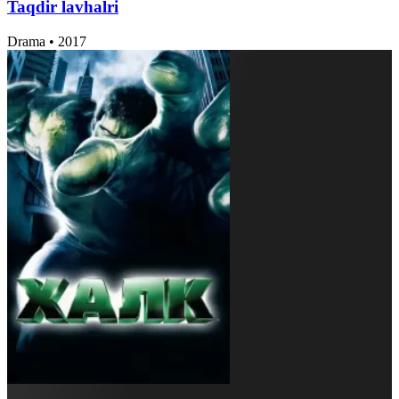
Taqdir lavhalri
Drama
•
2017