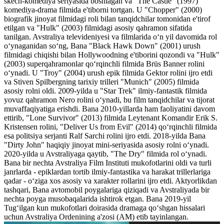
skech-komediya seriyasida boshlagan va "The Castle" (1997)
komediya-drama filmida e'tiborni tortgan. U "Chopper" (2000)
biografik jinoyat filmidagi roli bilan tanqidchilar tomonidan e'tirof
etilgan va "Hulk" (2003) filmidagi asosiy qahramon sifatida
tanilgan. Avstraliya televideniyesi va filmlarida o‘n yil davomida rol
o‘ynaganidan so‘ng, Bana "Black Hawk Down" (2001) urush
filmidagi chiqishi bilan Hollywoodning e'tiborini qozondi va "Hulk"
(2003) superqahramonlar qo‘rqinchli filmida Brüs Banner rolini
o‘ynadi. U "Troy" (2004) urush epik filmida Gektor rolini ijro etdi
va Stiven Spilbergning tarixiy trilleri "Munich" (2005) filmida
asosiy rolni oldi. 2009-yilda u "Star Trek" ilmiy-fantastik filmida
yovuz qahramon Nero rolini o‘ynadi, bu film tanqidchilar va tijorat
muvaffaqiyatiga erishdi. Bana 2010-yillarda ham faoliyatini davom
ettirib, "Lone Survivor" (2013) filmida Leytenant Komandir Erik S.
Kristensen rolini, "Deliver Us from Evil" (2014) qo‘rqinchli filmida
esa politsiya serjanti Ralf Sarchi rolini ijro etdi. 2018-yilda Bana
"Dirty John" haqiqiy jinoyat mini-seriyasida asosiy rolni o‘ynadi.
2020-yilda u Avstraliyaga qaytib, "The Dry" filmida rol o‘ynadi.
Bana bir nechta Avstraliya Film Instituti mukofotlarini oldi va turli
janrlarda - epiklardan tortib ilmiy-fantastika va harakat trillerlariga
qadar - o‘ziga xos asosiy va xarakter rollarini ijro etdi. Aktyorlikdan
tashqari, Bana avtomobil poygalariga qiziqadi va Avstraliyada bir
nechta poyga musobaqalarida ishtirok etgan. Bana 2019-yil
Tug‘ilgan kun mukofotlari doirasida dramaga qo‘shgan hissalari
uchun Avstraliya Ordenining a'zosi (AM) etib tayinlangan.