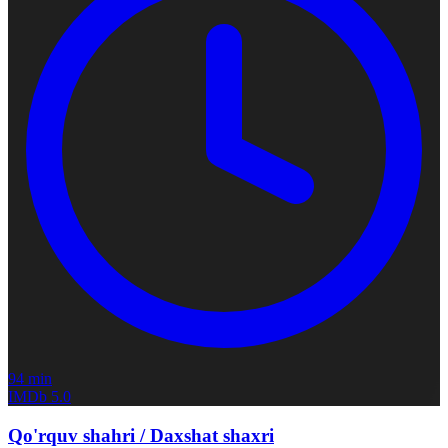
94 min
IMDb
5.0
Qo'rquv shahri / Daxshat shaxri