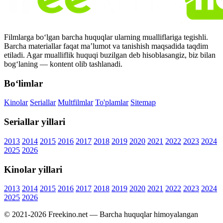
Filmlarga bo‘lgan barcha huquqlar ularning mualliflariga tegishli.
Barcha materiallar faqat ma’lumot va tanishish maqsadida taqdim
etiladi. Agar mualliflik huquqi buzilgan deb hisoblasangiz, biz bilan
bog‘laning — kontent olib tashlanadi.
Bo‘limlar
Kinolar
Seriallar
Multfilmlar
To'plamlar
Sitemap
Seriallar yillari
2013
2014
2015
2016
2017
2018
2019
2020
2021
2022
2023
2024
2025
2026
Kinolar yillari
2013
2014
2015
2016
2017
2018
2019
2020
2021
2022
2023
2024
2025
2026
© 2021-2026 Freekino.net — Barcha huquqlar himoyalangan