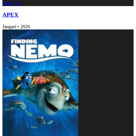
IMDb
3.0
APEX
Jangari
•
2026