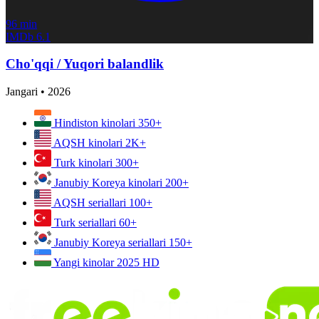
96 min
IMDb
6.1
Cho'qqi / Yuqori balandlik
Jangari
•
2026
Hindiston kinolari
350+
AQSH kinolari
2K+
Turk kinolari
300+
Janubiy Koreya kinolari
200+
AQSH seriallari
100+
Turk seriallari
60+
Janubiy Koreya seriallari
150+
Yangi kinolar 2025
HD