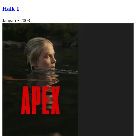
Halk 1
Jangari
•
2003