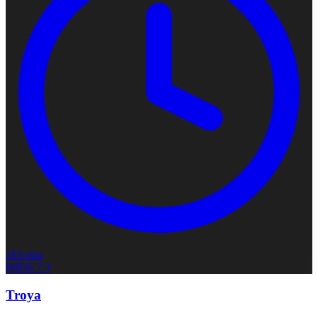
163 min
IMDb
7.3
Troya