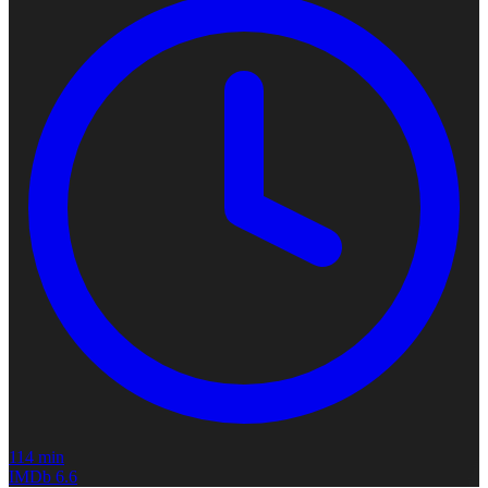
114 min
IMDb
6.6