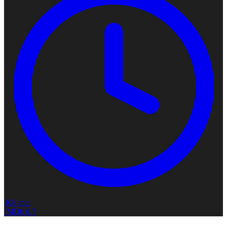
108 min
IMDb
6.7