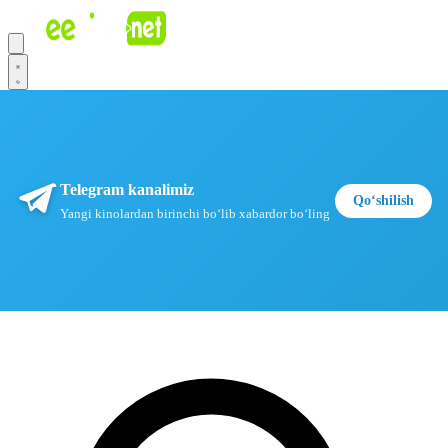
Telegram kanalimiz
Qoʻshilish
Yangi kinolardan birinchi boʻlib xabardor boʻling