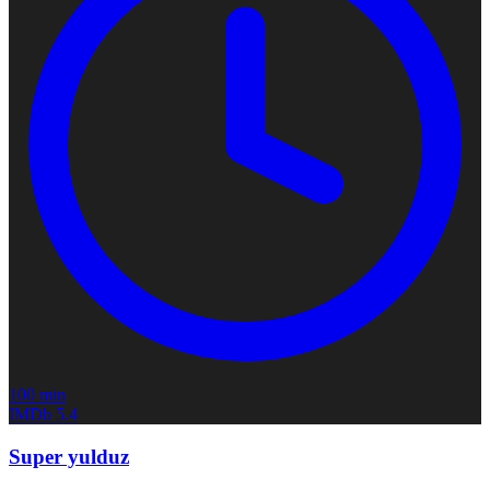
100 min
IMDb
5.4
Super yulduz