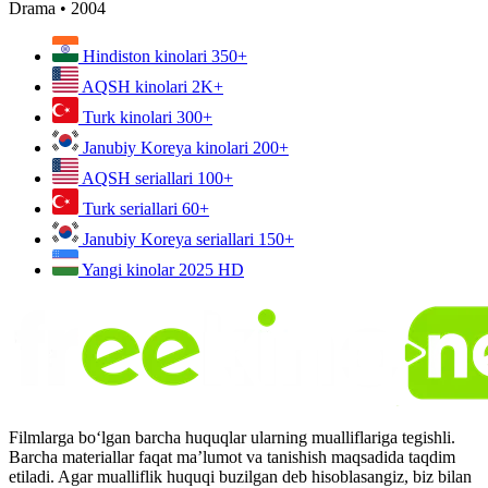
Drama
•
2004
Hindiston kinolari
350+
AQSH kinolari
2K+
Turk kinolari
300+
Janubiy Koreya kinolari
200+
AQSH seriallari
100+
Turk seriallari
60+
Janubiy Koreya seriallari
150+
Yangi kinolar 2025
HD
Filmlarga bo‘lgan barcha huquqlar ularning mualliflariga tegishli.
Barcha materiallar faqat ma’lumot va tanishish maqsadida taqdim
etiladi. Agar mualliflik huquqi buzilgan deb hisoblasangiz, biz bilan