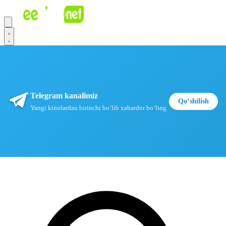
Telegram kanalimiz
Qoʻshilish
Yangi kinolardan birinchi boʻlib xabardor boʻling