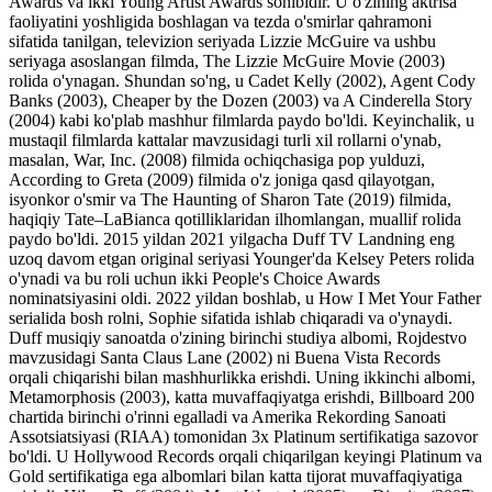
Awards va ikki Young Artist Awards sohibidir. U o'zining aktrisa
faoliyatini yoshligida boshlagan va tezda o'smirlar qahramoni
sifatida tanilgan, televizion seriyada Lizzie McGuire va ushbu
seriyaga asoslangan filmda, The Lizzie McGuire Movie (2003)
rolida o'ynagan. Shundan so'ng, u Cadet Kelly (2002), Agent Cody
Banks (2003), Cheaper by the Dozen (2003) va A Cinderella Story
(2004) kabi ko'plab mashhur filmlarda paydo bo'ldi. Keyinchalik, u
mustaqil filmlarda kattalar mavzusidagi turli xil rollarni o'ynab,
masalan, War, Inc. (2008) filmida ochiqchasiga pop yulduzi,
According to Greta (2009) filmida o'z joniga qasd qilayotgan,
isyonkor o'smir va The Haunting of Sharon Tate (2019) filmida,
haqiqiy Tate–LaBianca qotilliklaridan ilhomlangan, muallif rolida
paydo bo'ldi. 2015 yildan 2021 yilgacha Duff TV Landning eng
uzoq davom etgan original seriyasi Younger'da Kelsey Peters rolida
o'ynadi va bu roli uchun ikki People's Choice Awards
nominatsiyasini oldi. 2022 yildan boshlab, u How I Met Your Father
serialida bosh rolni, Sophie sifatida ishlab chiqaradi va o'ynaydi.
Duff musiqiy sanoatda o'zining birinchi studiya albomi, Rojdestvo
mavzusidagi Santa Claus Lane (2002) ni Buena Vista Records
orqali chiqarishi bilan mashhurlikka erishdi. Uning ikkinchi albomi,
Metamorphosis (2003), katta muvaffaqiyatga erishdi, Billboard 200
chartida birinchi o'rinni egalladi va Amerika Rekording Sanoati
Assotsiatsiyasi (RIAA) tomonidan 3x Platinum sertifikatiga sazovor
bo'ldi. U Hollywood Records orqali chiqarilgan keyingi Platinum va
Gold sertifikatiga ega albomlari bilan katta tijorat muvaffaqiyatiga