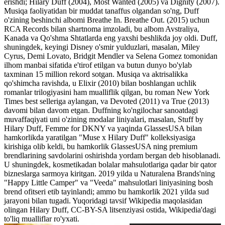
erishdi; Hilary Duff (2004), Most Wanted (2005) va Dignity (2007).
Musiqa faoliyatidan bir muddat tanaffus olgandan so'ng, Duff
o'zining beshinchi albomi Breathe In. Breathe Out. (2015) uchun
RCA Records bilan shartnoma imzoladi, bu albom Avstraliya,
Kanada va Qo'shma Shtatlarda eng yaxshi beshlikda joy oldi. Duff,
shuningdek, keyingi Disney o'smir yulduzlari, masalan, Miley
Cyrus, Demi Lovato, Bridgit Mendler va Selena Gomez tomonidan
ilhom manbai sifatida e'tirof etilgan va butun dunyo bo'ylab
taxminan 15 million rekord sotgan. Musiqa va aktrisalikka
qo'shimcha ravishda, u Elixir (2010) bilan boshlangan uchlik
romanlar trilogiyasini ham mualliflik qilgan, bu roman New York
Times best selleriga aylangan, va Devoted (2011) va True (2013)
davomi bilan davom etgan. Duffning ko'ngilochar sanoatdagi
muvaffaqiyati uni o'zining modalar liniyalari, masalan, Stuff by
Hilary Duff, Femme for DKNY va yaqinda GlassesUSA bilan
hamkorlikda yaratilgan "Muse x Hilary Duff" kolleksiyasiga
kirishiga olib keldi, bu hamkorlik GlassesUSA ning premium
brendlarining savdolarini oshirishda yordam bergan deb hisoblanadi.
U shuningdek, kosmetikadan bolalar mahsulotlariga qadar bir qator
bizneslarga sarmoya kiritgan. 2019 yilda u Naturalena Brands'ning
"Happy Little Camper" va "Veeda" mahsulotlari liniyasining bosh
brend ofitseri etib tayinlandi; ammo bu hamkorlik 2021 yilda sud
jarayoni bilan tugadi. Yuqoridagi tavsif Wikipedia maqolasidan
olingan Hilary Duff, CC-BY-SA litsenziyasi ostida, Wikipedia'dagi
to'liq mualliflar ro'yxati.